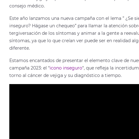
consejo médico.
Este año lanzamos una nueva campaña con el lema ” ¿Se si
inseguro? Hágase un chequeo” para llamar la atención sobr
tergiversación de los síntomas y animar a la gente a reeval
síntomas, ya que lo que creían ver puede ser en realidad al
diferente.
Estamos encantados de presentar el elemento clave de nue
campaña 2023: el “
icono inseguro
“, que refleja la incertidu
torno al cáncer de vejiga y su diagnóstico a tiempo.