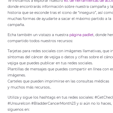
Te invitamos a explorar nuestro
kit de herramientas de acci
donde encontrarás información sobre nuestra campaña y l
historia que se esconde tras el icono de “inseguro”, así como
muchas formas de ayudarte a sacar el máximo partido a la
campaña.
Echa también un vistazo a nuestra
página padlet
, donde h
compartido todos nuestros recursos:
Tarjetas para redes sociales con imágenes llamativas, que i
síntomas del cáncer de vejiga o datos y cifras sobre el cánc
vejiga que puedes publicar en tus redes sociales.
Plantillas de mensajes que puedes compartir en línea con e
imágenes.
Carteles que pueden imprimirse en las consultas médicas
y muchos más recursos..
Utiliza y sigue los hashtags en tus redes sociales: #GetChe
#UnsureIcon #BladderCancerMonth23 y si aún no lo haces,
síguenos en: