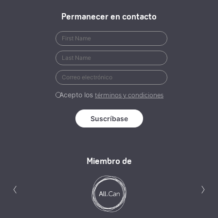
Permanecer en contacto
Acepto los
términos y condiciones
Miembro de
Anterior
S
‹
›