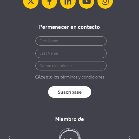
Permanecer en contacto
Acepto los
términos y condiciones
Miembro de
Anterior
S
‹
›