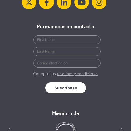
Permanecer en contacto
Acepto los
términos y condiciones
Miembro de
Anterior
S
‹
›