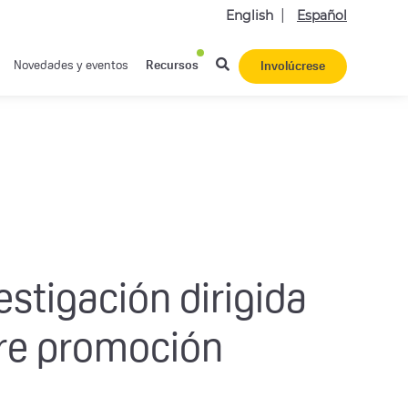
English
Español
Novedades y eventos
Recursos
Involúcrese
stigación dirigida
bre promoción