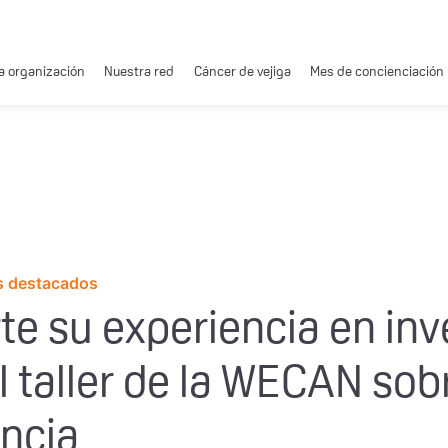
a organización
Nuestra red
Cáncer de vejiga
Mes de concienciación
s destacados
 su experiencia en inve
el taller de la WECAN so
encia