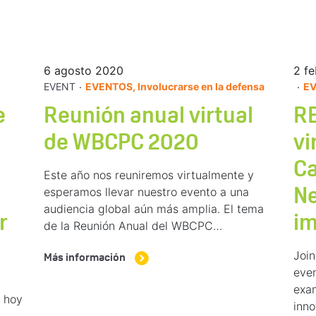
6 agosto 2020
2 fe
.
.
EVENT
EVENTOS, Involucrarse en la defensa
EV
e
Reunión anual virtual
RE
de WBCPC 2020
vi
Ca
Este año nos reuniremos virtualmente y
esperamos llevar nuestro evento a una
Ne
audiencia global aún más amplia. El tema
r
im
de la Reunión Anual del WBCPC…
Join
Más información
even
exam
 hoy
inno