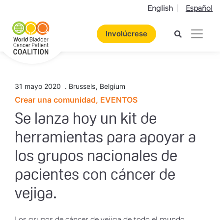
English
Español
Involúcrese
31 mayo 2020
.
Brussels
,
Belgium
Crear una comunidad, EVENTOS
Se lanza hoy un kit de
herramientas para apoyar a
los grupos nacionales de
pacientes con cáncer de
vejiga.
Los grupos de cáncer de vejiga de todo el mundo,