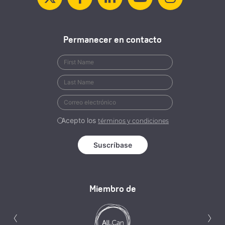
Permanecer en contacto
Acepto los
términos y condiciones
Miembro de
Anterior
S
‹
›