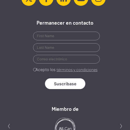
Permanecer en contacto
Acepto los
términos y condiciones
Miembro de
Anterior
S
‹
›