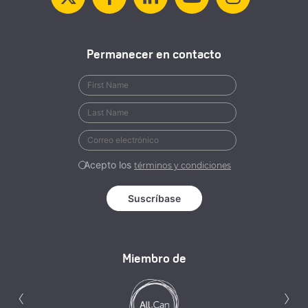
Permanecer en contacto
Acepto los
términos y condiciones
Miembro de
Anterior
S
‹
›