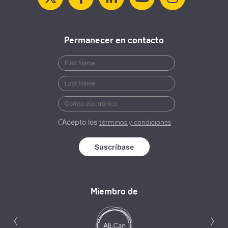
Permanecer en contacto
Acepto los
términos y condiciones
Miembro de
Anterior
S
‹
›